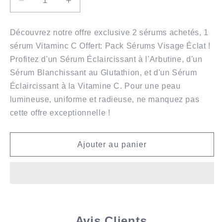
Réduire
Augmenter
la
la
quantité
quantité
Découvrez notre offre exclusive 2 sérums achetés, 1
de
de
sérum Vitaminc C Offert: Pack Sérums Visage Éclat !
Pack
Pack
Brillance
Brillance
Profitez d'un Sérum Éclaircissant à l'Arbutine, d'un
Sérum Blanchissant au Glutathion, et d'un Sérum
Éclaircissant à la Vitamine C. Pour une peau
lumineuse, uniforme et radieuse, ne manquez pas
cette offre exceptionnelle !
Ajouter au panier
Avis Clients