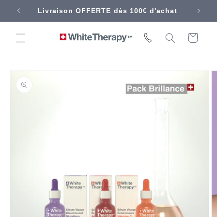
et
Livraison OFFERTE dès 100€ d'achat
passer
au
contenu
Panier
Passer aux
informations
produits